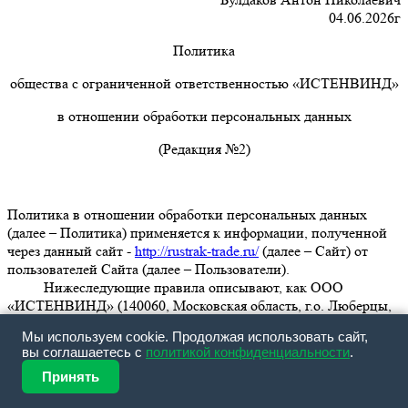
04.06.2026г
Политика
общества с ограниченной ответственностью «ИСТЕНВИНД»
в отношении обработки персональных данных
(Редакция №2)
Политика в отношении обработки персональных данных
(далее – Политика) применяется к информации, полученной
через данный сайт -
http://rustrak-trade.ru/
(далее – Сайт) от
пользователей Сайта (далее – Пользователи).
Нижеследующие правила описывают, как ООО
«ИСТЕНВИНД» (140060, Московская область, г.о. Люберцы,
пгт. Октябрьский, ул. Ленина, д. 57 стр. 1, помещ. 7, ИНН/
Мы используем cookie. Продолжая использовать сайт,
КПП 7734437887/502701001, ОГРН 1207700386134, Телефон:
вы соглашаетесь с
политикой конфиденциальности
.
8 (800) 777-36-07
, электронная почта:
rustrak@valmo.trade
)
Принять
обращается с любой информацией, относящейся к прямо или
косвенно определенному или определяемому физическому